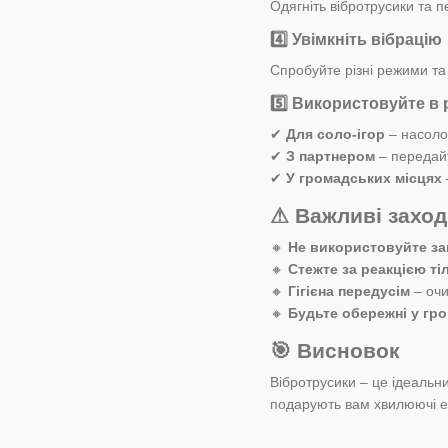
Одягніть вібротрусики та п
4️⃣
Увімкніть вібрацію
Спробуйте різні режими та
5️⃣
Використовуйте в р
✔
Для соло-ігор
– насоло
✔
З партнером
– передайт
✔
У громадських місцях
⚠ Важливі заход
🔸
Не використовуйте за
🔸
Стежте за реакцією ті
🔸
Гігієна передусім
– очи
🔸
Будьте обережні у гр
🎯 Висновок
Вібротрусики – це ідеальни
подарують вам хвилюючі ем