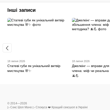
Інші записи
18 липня 2026
18 липня 2026
Статеві губи як унікальний витвір
Джелкінг — вправи для
мистецтва 🌸✨
члена: міф чи реальна
🍌💪
© 2014—2026
▷ Секс Шоп Мачо ▷ Спокуса ❤️ Кращий сексшоп в Україні