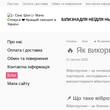
Перейти до основного контенту
Про нас
Оплата і доставка
Обмін та повернення
Контактна інфор
БІЛИЗНА
ДЛЯ НЕЇ
ДЛЯ Н
Про нас
Головна
Блог
🔥 Як викори
🔥 Як викор
Оплата і доставка
Обмін та повернення
21 лютого 2025
Контактна інформація
Вібротрусики – це інновац
Блог
партнером, несподіваних н
використовувати вібротру
Мапа сайту
📌 Що таке вібр
Вібротрусики – це білизна