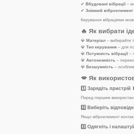
✔
Вбудовані вібрації
– м
✔
Знімний віброелемент
Керування вібраціями може
🔥 Як вибрати ід
💎
Матеріал
– вибирайте т
💎
Тип керування
– для іг
💎
Потужність вібрації
– 
💎
Автономність
– переко
💎
Безшумність
– особлив
💋 Як використо
1️⃣
Зарядіть пристрій

Перед першим використанн
2️⃣
Виберіть відповід
Якщо віброелемент контакт
3️⃣
Одягніть і налашту