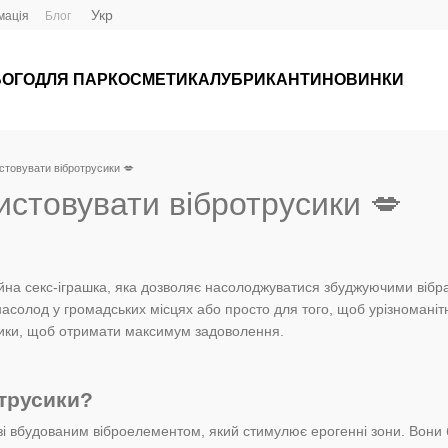
Укр
мація
Блог
ЬОГО
ДЛЯ ПАР
КОСМЕТИКА
ЛУБРИКАНТИ
НОВИНКИ
стовувати вібротрусики 💋
истовувати вібротрусики 💋
ійна секс-іграшка, яка дозволяє насолоджуватися збуджуючими вібрац
асолод у громадських місцях або просто для того, щоб урізноманітни
сики, щоб отримати максимум задоволення.
отрусики?
 зі вбудованим віброелементом, який стимулює ерогенні зони. Вони 