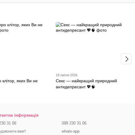
18 липня 2026
о клітор, яких Ви не
Секс — найкращий природний
антидепресант 💖🧠
тактна інформація
230 31 06
099 230 31 06
whats-app
дзвонити вам?