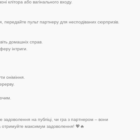
оні клітора або вагінального входу.
ня, передайте пульт партнеру для несподіваних сюрпризів.
віть домашніх справ.
феру інтриги.
ти оніміння.
ерерву.
уючим.
не задоволення на публіці, чи гра з партнером – вони
та отримуйте максимум задоволення! 💖🔥