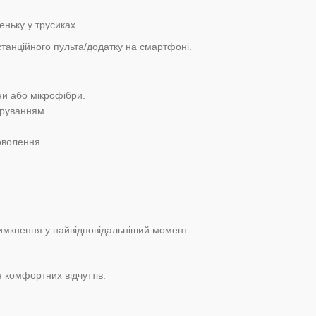
ньку у трусиках.
танційного пульта/додатку на смартфоні.
ни або мікрофібри.
еруванням.
оволення.
имкнення у найвідповідальніший момент.
 комфортних відчуттів.