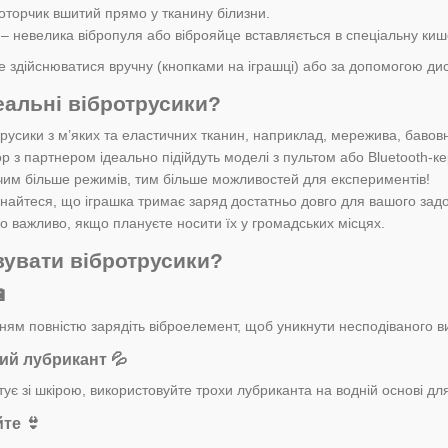
оторчик вшитий прямо у тканину білизни.
– невелика вібропуля або віброяйце вставляється в спеціальну кише
 здійснюватися вручну (кнопками на іграшці) або за допомогою дис
еальні вібротрусики?
русики з м’яких та еластичних тканин, наприклад, мережива, бавов
ор з партнером ідеально підійдуть моделі з пультом або Bluetooth-к
чим більше режимів, тим більше можливостей для експериментів!
найтеся, що іграшка тримає заряд достатньо довго для вашого зад
о важливо, якщо плануєте носити їх у громадських місцях.
вувати вібротрусики?

ям повністю зарядіть віброелемент, щоб уникнути несподіваного в
ний лубрикант
💦
ує зі шкірою, використовуйте трохи лубриканта на водній основі для
йте
👙