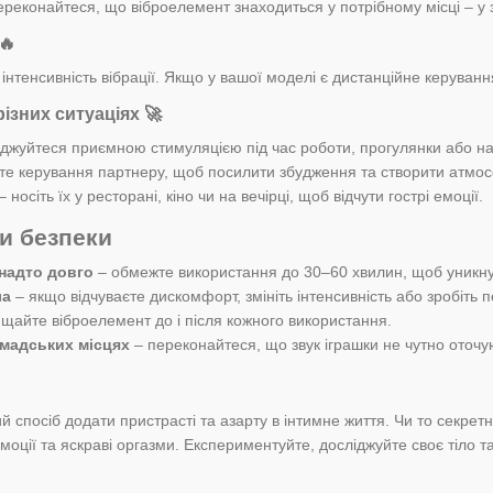
ереконайтеся, що віброелемент знаходиться у потрібному місці – у з
🔥
 інтенсивність вібрації. Якщо у вашої моделі є дистанційне керуван
ізних ситуаціях
🚀
джуйтеся приємною стимуляцією під час роботи, прогулянки або на
е керування партнеру, щоб посилити збудження та створити атмос
– носіть їх у ресторані, кіно чи на вечірці, щоб відчути гострі емоції.
и безпеки
надто довго
– обмежте використання до 30–60 хвилин, щоб уникну
ла
– якщо відчуваєте дискомфорт, змініть інтенсивність або зробіть п
щайте віброелемент до і після кожного використання.
омадських місцях
– переконайтеся, що звук іграшки не чутно оточ
й спосіб додати пристрасті та азарту в інтимне життя. Чи то секрет
оції та яскраві оргазми. Експериментуйте, досліджуйте своє тіло 