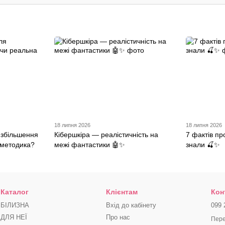
18 липня 2026
18 липня 2026
 збільшення
Кібершкіра — реалістичність на
7 фактів пр
 методика?
межі фантастики 🤖✨
знали 🍒✨
Каталог
Клієнтам
Кон
БІЛИЗНА
Вхід до кабінету
099 
ДЛЯ НЕЇ
Про нас
Пере