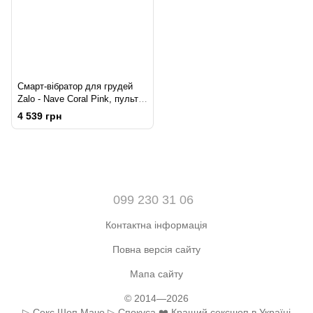
Смарт-вібратор для грудей
Zalo - Nave Coral Pink, пульт
ДК, робота через додаток
4 539 грн
099 230 31 06
Контактна інформація
Повна версія сайту
Мапа сайту
© 2014—2026
▷ Секс Шоп Мачо ▷ Спокуса ❤️ Кращий сексшоп в Україні