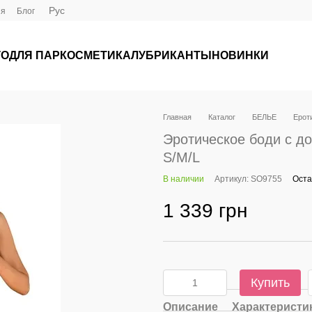
Рус
ия
Блог
ГО
ДЛЯ ПАР
КОСМЕТИКА
ЛУБРИКАНТЫ
НОВИНКИ
Главная
Каталог
БЕЛЬЕ
Ероти
Эротическое боди с до
S/M/L
В наличии
Артикул: SO9755
Оста
1 339 грн
Купить
Описание
Характеристи