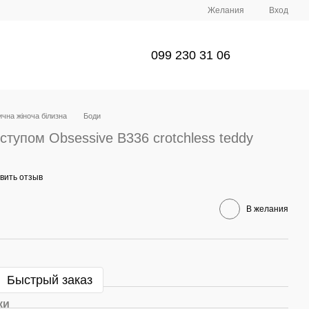
Желания
Вход
099 230 31 06
чна жіноча білизна
Боди
ступом Obsessive B336 crotchless teddy
вить отзыв
В желания
Быстрый заказ
ки