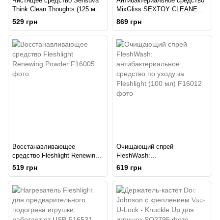
Чистящее средство Sensuva
Антибактериальное средство
Think Clean Thoughts (125 мл)
MixGliss SEXTOY CLEANER
без парабенов, глицерина и
(100 мл) для дезинфекции
529 грн
869 грн
нефтехимии
игрушек
Восстанавливающее
Очищающий спрей
средство Fleshlight Renewing
FleshWash:
Powder
антибактериальное средство
519 грн
619 грн
по уходу за Fleshlight (100 мл)