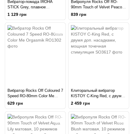
Вибратор-помада IROHA
Вибропуля Rocks Off RO-
STICK Grey, плавное
90mm Touch of Velvet Peacock
увеличение мощности
Petals матовая, 10 режимов
1 129 грн
839 грн
работы, на батарейке
Вибратор Rocks Off Coloured 7
Клиторальный вибратор
Speed RO-80mm Color Me
KISTOY C-King Red, с двумя
Orgasmik
доп. насадками, мощная
629 грн
2 459 грн
точечная стимуляция