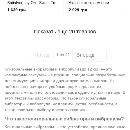
Satisfyer Lay-On - Sweet Treat
Akane с экстра мягким
Black/Gold, 10 режимов
кончиком, 4 режима работы,
1 639 грн
2 929 грн
работы, водонепроницаемый
на батарейках
Показать еще 20 товаров
Назад
Вперед
1
из 12
Клиторальные вибраторы и вибропули (до 12 см) — это
компактные сексуальные игрушки, специально разработанные
для стимуляции клитора и других чувствительных зон. Их
небольшие размеры и удобные формы делают их
идеальными для использования как в одиночку, так и в паре. В
этом тексте мы рассмотрим, что такое клиторальные
вибраторы и вибропули, их преимущества, особенности, а
также советы по выбору и использованию.
Что такое клиторальные вибраторы и вибропули?
Клиторальные вибраторы — это устройства, предназначенные