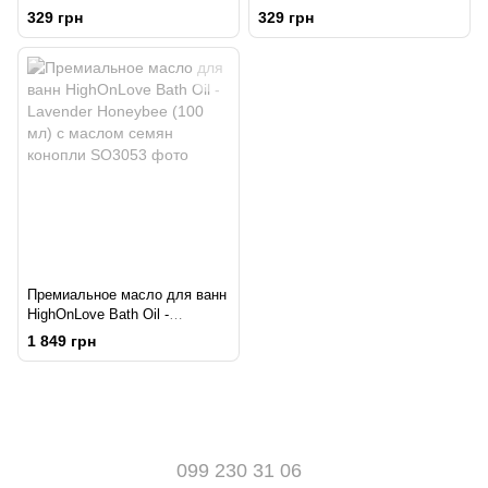
(75 гр), соль Мертвого моря,
(75 гр), соль Мертвого моря,
329 грн
329 грн
аромамасла
аромамасла
Премиальное масло для ванн
HighOnLove Bath Oil -
Lavender Honeybee (100 мл) с
1 849 грн
маслом семян конопли
099 230 31 06