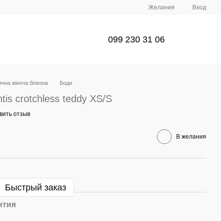
Желания
Вход
099 230 31 06
чна жіноча білизна
Боди
is crotchless teddy XS/S
вить отзыв
В желания
Быстрый заказ
нтия