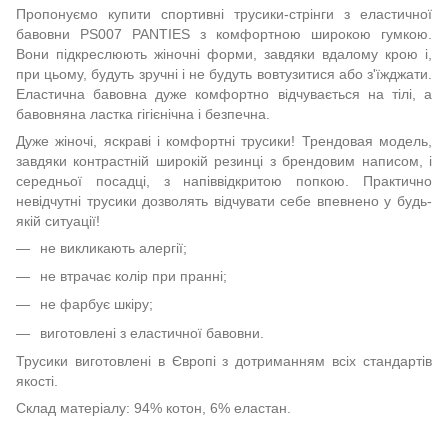
Пропонуємо купити спортивні трусики-стрінги з еластичної
бавовни PS007 PANTIES з комфортною широкою гумкою.
Вони підкреслюють жіночні форми, завдяки вдалому крою і,
при цьому, будуть зручні і не будуть вовтузитися або з'їжджати.
Еластична бавовна дуже комфортно відчувається на тілі, а
бавовняна ластка гігієнічна і безпечна.
Дуже жіночі, яскраві і комфортні трусики! Трендовая модель,
завдяки контрастній широкій резинці з брендовим написом, і
середньої посадці, з напіввідкритою попкою. Практично
невідчутні трусики дозволять відчувати себе впевнено у будь-
якій ситуації!
не викликають алергії;
не втрачає колір при пранні;
не фарбує шкіру;
виготовлені з еластичної бавовни.
Трусики виготовлені в Європі з дотриманням всіх стандартів
якості.
Склад матеріалу: 94% котон, 6% еластан.