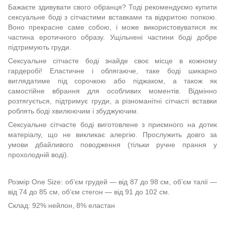
Бажаєте здивувати свого обранця? Тоді рекомендуємо купити
сексуальне боді з сітчастими вставками та відкритою попкою.
Воно прекрасне саме собою, і може використовуватися як
частина еротичного образу. Ущільнені частини боді добре
підтримують груди.
Сексуальне сітчасте боді знайде своє місце в кожному
гардеробі! Еластичне і облягаюче, таке боді шикарно
виглядатиме під сорочкою або піджаком, а також як
самостійне вбрання для особливих моментів. Відмінно
розтягується, підтримує груди, а різноманітні сітчасті вставки
роблять боді хвилюючим і збуджуючим.
Сексуальне сітчасте боді виготовлене з приємного на дотик
матеріалу, що не викликає алергію. Прослужить довго за
умови дбайливого поводження (тільки ручне прання у
прохолодній воді).
Розмір One Size: об’єм грудей — від 87 до 98 см, об’єм талії —
від 74 до 85 см, об’єм стегон — від 91 до 102 см.
Склад: 92% нейлон, 8% еластан