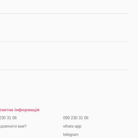
тактна інформація
230 31 06
099 230 31 06
whats-app
дзвонити вам?
telegram