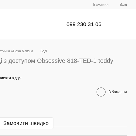
Бажання
Вхід
099 230 31 06
отична жіноча білизна
Боді
 з доступом Obsessive 818-TED-1 teddy
исати відгук
В бажання
Замовити швидко