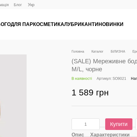
Укр
мація
Блог
ЬОГО
ДЛЯ ПАР
КОСМЕТИКА
ЛУБРИКАНТИ
НОВИНКИ
Головна
Каталог
БІЛИЗНА
Ер
(SALE) Мереживне боді
M/L, чорне
В наявності
Артикул: SO9021
Нап
1 589 грн
Купити
Опис
Характеристики