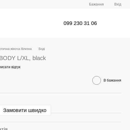
Бажання
Вхід
099 230 31 06
отична жіноча білизна
Боді
BODY L/XL, black
исати відгук
В бажання
Замовити швидко
нтія