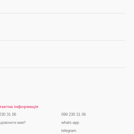
тактна інформація
230 31 06
099 230 31 06
whats-app
дзвонити вам?
telegram