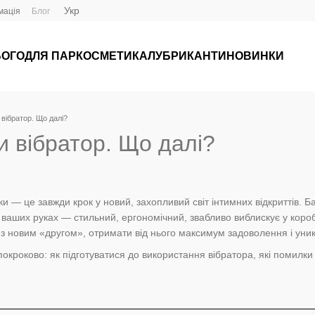
Укр
мація
Блог
ЬОГО
ДЛЯ ПАР
КОСМЕТИКА
ЛУБРИКАНТИ
НОВИНКИ
 вібратор. Що далі?
и вібратор. Що далі?
и — це завжди крок у новий, захопливий світ інтимних відкриттів. Б
у ваших руках — стильний, ергономічний, звабливо виблискує у коробц
з новим «другом», отримати від нього максимум задоволення і уни
покроково: як підготуватися до використання вібратора, які помилки