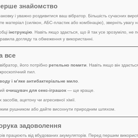
 перше знайомство
аковку і уважно роздивитися ваш вібратор. Більшість сучасних вироб
йте матеріал (силікон, АБС-пластик або комбінацію), зверніть увагу 
робці
інструкцію
. Навіть якщо здається, що й так усе зрозуміло, не
 правила догляду та обмеження у використанні.
а все
вібратор, його потрібно
ретельно помити
. Навіть якщо він здаєть
кроскопічний пил.
воду і м’яке антибактеріальне мило
.
ний
очищувач для секс-іграшок
— ще краще.
засобів, ацетону чи агресивної хімії.
’яким рушником або дайте висохнути природним шляхом.
орука задоволення
торів працюють від вбудованих акумуляторів. Перед першим викори