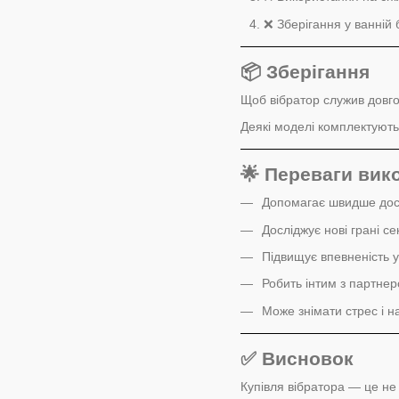
❌ Зберігання у ванній 
📦 Зберігання
Щоб вібратор служив довго
Деякі моделі комплектують
🌟 Переваги вик
Допомагає швидше дося
Досліджує нові грані се
Підвищує впевненість у
Робить інтим з партнер
Може знімати стрес і н
✅ Висновок
Купівля вібратора — це не