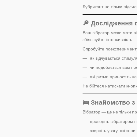
Лубрикант не тільки підси
🔎 Дослідження 
Ваш вібратор може мати від
збільшуйте інтенсивність.
Спробуйте поексперимент
як відчувається стимуля
чи подобається вам поє
які ритми приносять н
Не бійтеся натискати кноп
🛌 Знайомство з
Вібратор — це не тільки п
проведіть вібратором по
зверніть увагу, які зони