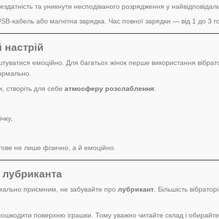
ездатність та уникнути несподіваного розрядження у найвідповідал
SB-кабель або магнітна зарядка. Час повної зарядки — від 1 до 3 го
 настрій
уватися емоційно. Для багатьох жінок перше використання вібрат
ормально.
и, створіть для себе
атмосферу розслаблення
:
чку,
тове не лише фізично, а й емоційно.
 лубриканта
мально приємним, не забувайте про
лубрикант
. Більшість вібратор
пошкодити поверхню іграшки. Тому уважно читайте склад і обирайте