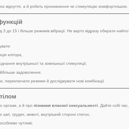
лює відчуття, а й робить проникнення чи стимуляцію комфортнішою.
функцій
 3 до 15 і більше режимів вібрації. Не варто відразу обирати найпо
увати:
ція клітора,
днання внутрішньої та зовнішньої стимуляції,
айбільше задоволення.
ки, переключати режими й досліджувати нові комбінації.
 тілом
ро оргазм, а й про
пізнання власної сексуальності
. Дайте собі час
 шиї, грудях, животі, внутрішній стороні стегон;
 особливо чутливі;