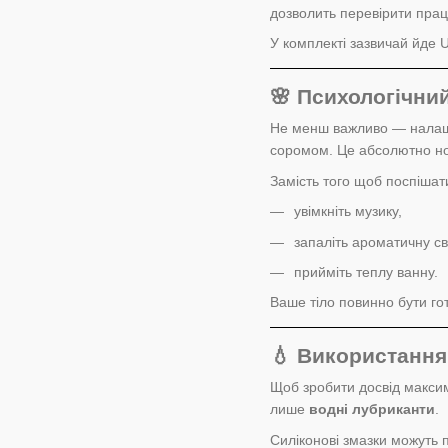
дозволить перевірити прац
У комплекті зазвичай йде U
🌸 Психологічний
Не менш важливо — налашт
соромом. Це абсолютно н
Замість того щоб поспішат
увімкніть музику,
запаліть ароматичну сві
прийміть теплу ванну.
Ваше тіло повинно бути го
💧 Використання
Щоб зробити досвід макси
лише
водні лубриканти
.
Силіконові змазки можуть 