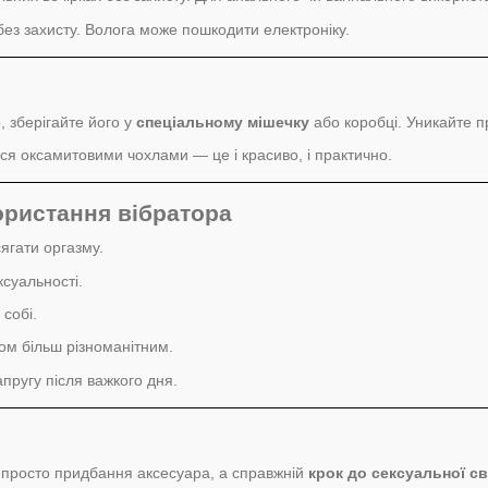
без захисту. Волога може пошкодити електроніку.
, зберігайте його у
спеціальному мішечку
або коробці. Уникайте п
ся оксамитовими чохлами — це і красиво, і практично.
ористання вібратора
гати оргазму.
ксуальності.
 собі.
ом більш різноманітним.
апругу після важкого дня.
 просто придбання аксесуара, а справжній
крок до сексуальної с