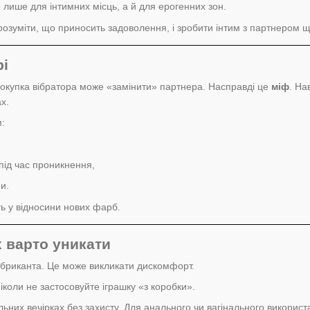
 лише для інтимних місць, а й для ерогенних зон.
зуміти, що приносить задоволення, і зробити інтим з партнером щ
рі
покупка вібратора може «замінити» партнера. Насправді це
міф
. На
х.
:
 під час проникнення,
и.
ть у відносини нових фарб.
х варто уникати
бриканта. Це може викликати дискомфорт.
Ніколи не застосовуйте іграшку «з коробки».
льних вечірках без захисту. Для анального чи вагінального викорис