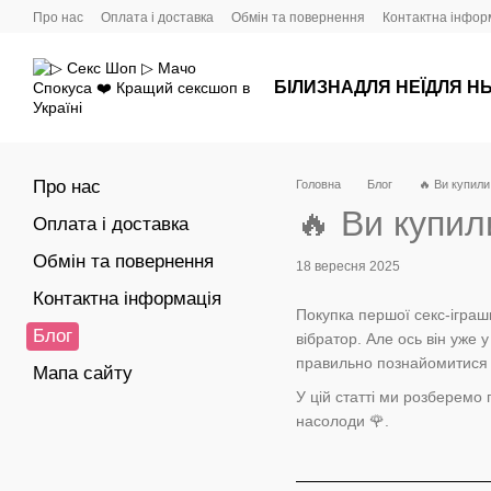
Перейти до основного контенту
Про нас
Оплата і доставка
Обмін та повернення
Контактна інфор
БІЛИЗНА
ДЛЯ НЕЇ
ДЛЯ Н
Про нас
Головна
Блог
🔥 Ви купили
🔥 Ви купил
Оплата і доставка
Обмін та повернення
18 вересня 2025
Контактна інформація
Покупка першої секс-іграшк
Блог
вібратор. Але ось він уже 
правильно познайомитися 
Мапа сайту
У цій статті ми розберемо 
насолоди 🌹.