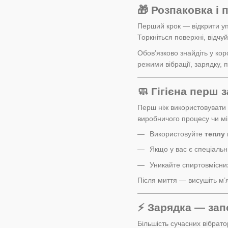
🎁 Розпаковка і
Перший крок — відкрити уп
Торкніться поверхні, відчу
Обов’язково знайдіть у ко
режими вібрації, зарядку,
🧼 Гігієна перш з
Перш ніж використовувати 
виробничого процесу чи мі
Використовуйте
теплу 
Якщо у вас є спеціаль
Уникайте спиртовмісних 
Після миття — висушіть м
⚡ Зарядка — зап
Більшість сучасних вібра