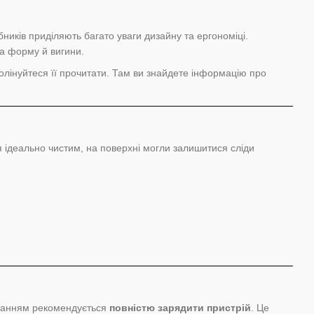
ників приділяють багато уваги дизайну та ергономіці.
на форму й вигини.
 полінуйтеся її прочитати. Там ви знайдете інформацію про
ся ідеально чистим, на поверхні могли залишитися сліди
станням рекомендується
повністю зарядити пристрій
. Це