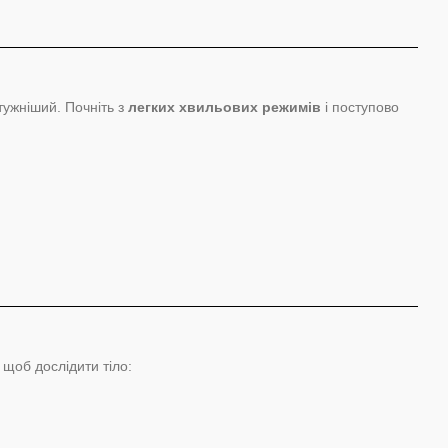
тужніший. Почніть з
легких хвильових режимів
і поступово
, щоб дослідити тіло: