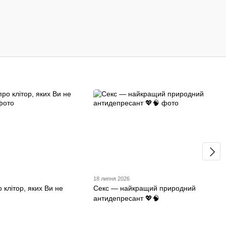
18 липня 2026
о клітор, яких Ви не
Секс — найкращий природний
антидепресант 💖🧠