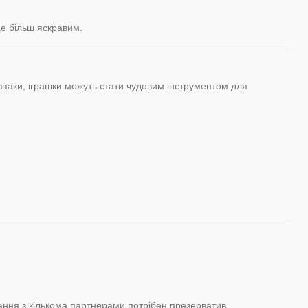
е більш яскравим.
впаки, іграшки можуть стати чудовим інструментом для
тання з кількома партнерами потрібен презерватив.