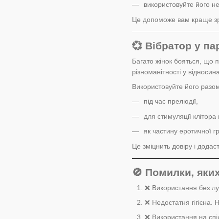
використовуйте його не
Це допоможе вам краще зро
💞 Вібратор у па
Багато жінок бояться, що 
різноманітності у відносина
Використовуйте його разом
під час прелюдії,
для стимуляції клітора
як частину еротичної гр
Це зміцнить довіру і додас
🚫 Помилки, яки
❌ Використання без лу
❌ Недостатня гігієна. 
❌ Використання на спі