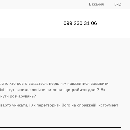
Бажання
Вхід
099 230 31 06
агато хто довго вагається, перш ніж наважитися замовити
і. І тут виникає логічне питання:
що робити далі?
Як
кнути розчарувань?
 варто уникати, і як перетворити його на справжній інструмент