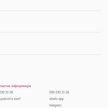
тактна інформація
230 31 06
099 230 31 06
whats-app
дзвонити вам?
telegram