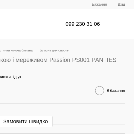
Бажання
Вхід
099 230 31 06
отична жіноча білизна
Білизна для спорту
мкою і мереживом Passion PS001 PANTIES
исати відгук
В бажання
Замовити швидко