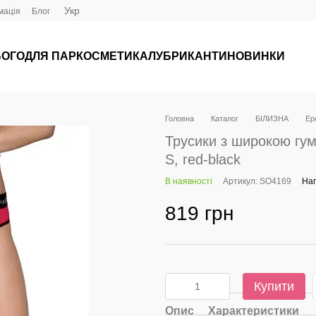
Укр
мація
Блог
ЬОГО
ДЛЯ ПАР
КОСМЕТИКА
ЛУБРИКАНТИ
НОВИНКИ
Головна
Каталог
БІЛИЗНА
Ер
Трусики з широкою гу
S, red-black
В наявності
Артикул: SO4169
Нап
819 грн
Купити
Опис
Характеристики