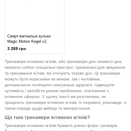
Смарт-вагінальні кульки
Magic Motion Kegel v2,
класична форма, для
3 269 грн
тренувань і задоволення
Тренажери інтимних м’язів, або тренажери для тазового дна,
являють собою спеціальні пристрої, призначені для зміцнення
та тренування м’язів, які оточують тазове дно. Ці тренажери
можуть бути корисними як жінкам, так і чоловікам,
допомагаючи поліпшити сексуальне здоров’я, підвищити
чутливість і запобігти різним проблемам, пов’язаним з
інтимною сферою. У цьому тексті ми розглянемо, як
працюють тренажери інтимних м’язів, їх переваги, різновиди, а
також поради щодо вибору та використання.
Що таке тренажери інтимних м’язів?
Тренажери інтимних м’язів бувають різних форм і розмірів.