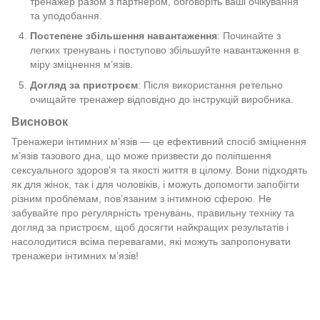
тренажер разом з партнером, обговоріть ваші очікування
та уподобання.
Постепене збільшення навантаження
: Починайте з
легких тренувань і поступово збільшуйте навантаження в
міру зміцнення м’язів.
Догляд за пристроєм
: Після використання ретельно
очищайте тренажер відповідно до інструкцій виробника.
Висновок
Тренажери інтимних м’язів — це ефективний спосіб зміцнення
м’язів тазового дна, що може призвести до поліпшення
сексуального здоров’я та якості життя в цілому. Вони підходять
як для жінок, так і для чоловіків, і можуть допомогти запобігти
різним проблемам, пов’язаним з інтимною сферою. Не
забувайте про регулярність тренувань, правильну техніку та
догляд за пристроєм, щоб досягти найкращих результатів і
насолодитися всіма перевагами, які можуть запропонувати
тренажери інтимних м’язів!