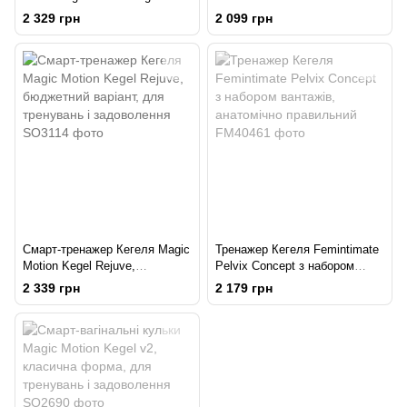
Coach
для зняття спазмів під час
2 329 грн
2 099 грн
введення
Смарт-тренажер Кегеля Magic
Тренажер Кегеля Femintimate
Motion Kegel Rejuve,
Pelvix Concept з набором
бюджетний варіант, для
вантажів, анатомічно
2 339 грн
2 179 грн
тренувань і задоволення
правильний