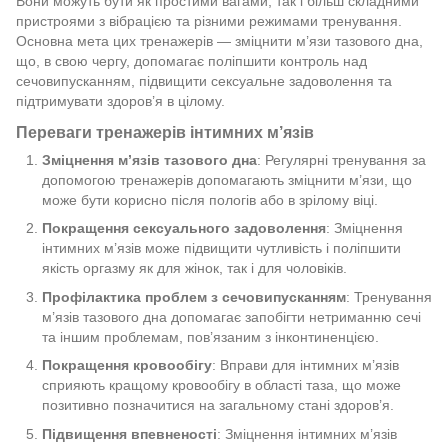
Вони можуть бути як простими вагами, так і більш складними
пристроями з вібрацією та різними режимами тренування.
Основна мета цих тренажерів — зміцнити м’язи тазового дна,
що, в свою чергу, допомагає поліпшити контроль над
сечовипусканням, підвищити сексуальне задоволення та
підтримувати здоров’я в цілому.
Переваги тренажерів інтимних м’язів
Зміцнення м’язів тазового дна
: Регулярні тренування за
допомогою тренажерів допомагають зміцнити м’язи, що
може бути корисно після пологів або в зрілому віці.
Покращення сексуального задоволення
: Зміцнення
інтимних м’язів може підвищити чутливість і поліпшити
якість оргазму як для жінок, так і для чоловіків.
Профілактика проблем з сечовипусканням
: Тренування
м’язів тазового дна допомагає запобігти нетриманню сечі
та іншим проблемам, пов’язаним з інконтиненцією.
Покращення кровообігу
: Вправи для інтимних м’язів
сприяють кращому кровообігу в області таза, що може
позитивно позначитися на загальному стані здоров’я.
Підвищення впевненості
: Зміцнення інтимних м’язів