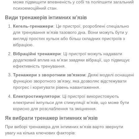
може підвищити впевненість у собі та поліпшити загальний
психоемоційний стан.
Види тренажерів інтимних м’язів
Кегель-тренажери
: Це пристрої, розроблені спеціально
для тренування м’язів тазового дна. Вони можуть бути у
вигляді простих кульок або більш складних пристроїв з
вібрацією.
Вібраційні тренажери
: Ці пристрої можуть надавати
додатковий вплив на м’язи завдяки вібрації, що підвищує
ефективність тренування.
Тренажери з зворотним зв'язком
: Деякі моделі оснащені
функцією зворотного зв’язку, яка дозволяє відстежувати
прогрес і коригувати рівень навантаження.
Електростимулятори
: Ці пристрої використовують
електричні імпульси для стимуляції м’язів, що може бути
корисно для розслаблення та зміцнення.
Як вибрати тренажер інтимних м’язів
При виборі тренажера для інтимних м’язів варто звернути
увагу на кілька ключових факторів: