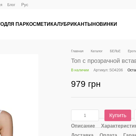
Рус
ия
Блог
ГО
ДЛЯ ПАР
КОСМЕТИКА
ЛУБРИКАНТЫ
НОВИНКИ
Главная
Каталог
БЕЛЬЕ
Ероти
Топ с прозрачной вста
В наличии
Артикул: SO4206
Оста
979 грн
Купить
Описание
Характеристи
Доставка
Оплата
Гара