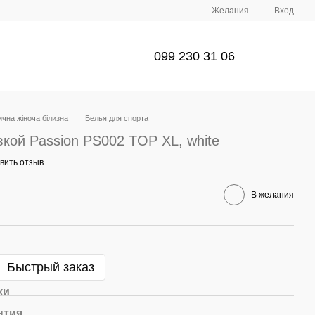
Желания
Вход
099 230 31 06
чна жіноча білизна
Белья для спорта
вкой Passion PS002 TOP XL, white
вить отзыв
В желания
Быстрый заказ
ки
нтия