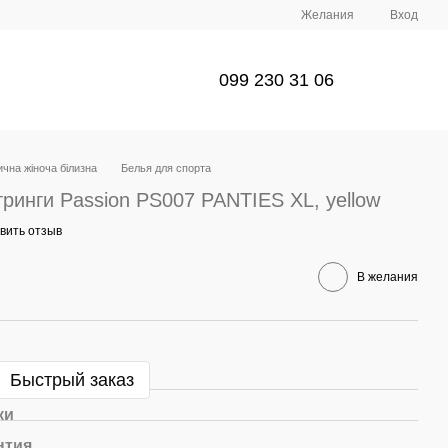
Желания
Вход
099 230 31 06
чна жіноча білизна
Белья для спорта
ринги Passion PS007 PANTIES XL, yellow
вить отзыв
В желания
Быстрый заказ
ки
нтия