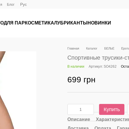
Рус
ия
Блог
ГО
ДЛЯ ПАР
КОСМЕТИКА
ЛУБРИКАНТЫ
НОВИНКИ
Главная
Каталог
БЕЛЬЕ
Ероти
Спортивные трусики-ст
В наличии
Артикул: SO4262
Оста
699 грн
Купить
Описание
Характеристи
Доставка
Оплата
Гара