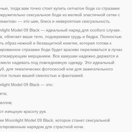
чью, тогда вам точно стоит купить сетчатое боди со стразами
вокружительно сексуальное боди из мелкой эластичной сетки с
иантов» — это шик, блеск и невероятная сексуальность.
light Model 09 Black — идеальный наряд для особого случая.
а, облегает ваше тело, подчеркивая грудь и бедра. Полностью
ь образ нежной и беззащитной кокетки, которая готова к
рованное стразами боди будет красиво переливаться в лучах
пнотизирующим мерцанием. Все камушки надежно держатся и
смело надевать под повседневную одежду. Это идеальный
уб, для тематических фотосессий или для зажигательного
ется только вашей смелостью и фантазией.
light Model 09 Black — это:
ета;
аллов;
т изящную красоту рук.
ми Moonlight Model 09 Black, которое станет сексуальной
 откровенным нарядом для страстной ночи.