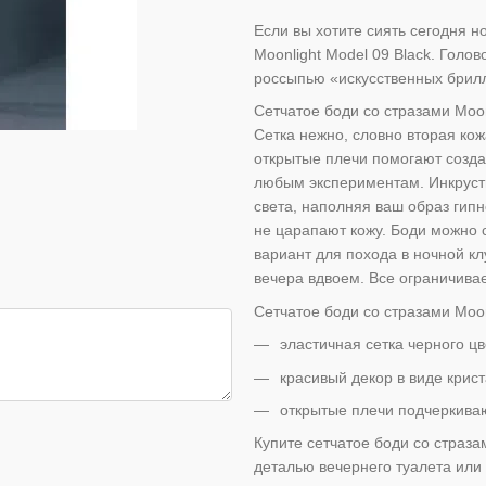
Если вы хотите сиять сегодня но
Moonlight Model 09 Black. Голо
россыпью «искусственных брилл
Сетчатое боди со стразами Moon
Сетка нежно, словно вторая кож
открытые плечи помогают создат
любым экспериментам. Инкрусти
света, наполняя ваш образ ги
не царапают кожу. Боди можно 
вариант для похода в ночной кл
вечера вдвоем. Все ограничива
Сетчатое боди со стразами Moon
эластичная сетка черного цв
красивый декор в виде крист
открытые плечи подчеркиваю
Купите сетчатое боди со страза
деталью вечернего туалета или