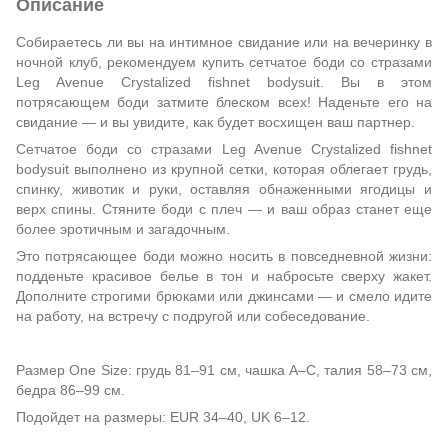
Описание
Собираетесь ли вы на интимное свидание или на вечеринку в
ночной клуб, рекомендуем купить сетчатое боди со стразами
Leg Avenue Crystalized fishnet bodysuit. Вы в этом
потрясающем боди затмите блеском всех! Наденьте его на
свидание — и вы увидите, как будет восхищен ваш партнер.
Сетчатое боди со стразами Leg Avenue Crystalized fishnet
bodysuit выполнено из крупной сетки, которая облегает грудь,
спинку, животик и руки, оставляя обнаженными ягодицы и
верх спины. Стяните боди с плеч — и ваш образ станет еще
более эротичным и загадочным.
Это потрясающее боди можно носить в повседневной жизни:
подденьте красивое белье в тон и набросьте сверху жакет.
Дополните строгими брюками или джинсами — и смело идите
на работу, на встречу с подругой или собеседование.
Размер One Size: грудь 81–91 см, чашка А–С, талия 58–73 см,
бедра 86–99 см.
Подойдет на размеры: EUR 34–40, UK 6–12.