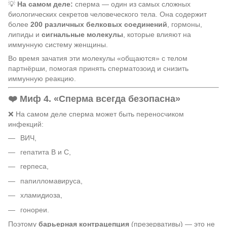
💡
На самом деле:
сперма — один из самых сложных
биологических секретов человеческого тела. Она содержит
более
200 различных белковых соединений
, гормоны,
липиды и
сигнальные молекулы
, которые влияют на
иммунную систему женщины.
Во время зачатия эти молекулы «общаются» с телом
партнёрши, помогая принять сперматозоид и снизить
иммунную реакцию.
❤️ Миф 4. «Сперма всегда безопасна»
❌ На самом деле сперма может быть переносчиком
инфекций:
ВИЧ,
гепатита B и C,
герпеса,
папилломавируса,
хламидиоза,
гонореи.
Поэтому
барьерная контрацепция
(презервативы) — это не