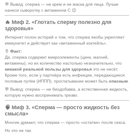
💬 Вывод: сперма — не крем и не маска для лица. Лучше
нанеси сыворотку с витамином C 😉
🔥 Миф 2. «Глотать сперму полезно для
здоровья»
Интернет полон историй о том, что сперма якобы укрепляет
иммунитет и действует как «витаминный коктейль».
🥛
Факт:
Да, сперма содержит микроэлементы (цинк, магний,
витамины), но их количество настолько незначительно, что
никакой реальной пользы для здоровья
это не несёт.
Кроме того, если у партнёра есть инфекции, передающиеся
половым путём (ИППП), проглатывание может быть
опасным
.
💬 Вывод: сперма — не биодобавка, а естественная жидкость,
которую нужно воспринимать трезво.
🧠 Миф 3. «Сперма — просто жидкость без
смысла»
Многие думают, что сперма — просто «остатки» после секса.
Но это не так.