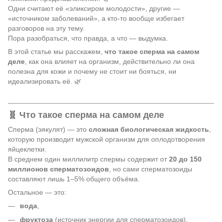
Одни считают её «эликсиром молодости», другие —
«источником заболеваний», а кто-то вообще избегает
разговоров на эту тему.
Пора разобраться, что правда, а что — выдумка.
В этой статье мы расскажем,
что такое сперма на самом
деле
, как она влияет на организм, действительно ли она
полезна для кожи и почему не стоит ни бояться, ни
идеализировать её. 🌿
🧬 Что такое сперма на самом деле
Сперма (эякулят) — это
сложная биологическая жидкость
,
которую производит мужской организм для оплодотворения
яйцеклетки.
В среднем один миллилитр спермы содержит от
20 до 150
миллионов сперматозоидов
, но сами сперматозоиды
составляют лишь 1–5% общего объёма.
Остальное — это:
вода
,
фруктоза
(источник энергии для сперматозоидов),