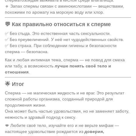
сперматозоидам выживать в кислой среде влагалища.
🔹 Запах спермы связан с аминокислотами — веществами,
похожими по аромату на морскую воду или хлор.
💬 Как правильно относиться к сперме
✅ Без стыда. Это естественная часть сексуальности.
✅ Без преувеличений. У неё нет чудодейственных свойств.
✅ Без страха. При соблюдении гигиены и безопасности
сперма — безопасна.
Как и любая интимная тема, сперма — не повод для смеха
или табу, а возможность
лучше понять своё тело и
отношения
.
🌟 Итог
Сперма — не магическая жидкость и не враг. Это результат
сложной работы организма, созданный природой для
продолжения жизни.
Она может быть частью удовольствия, но не заменяет заботу,
нежность и здравый подход к сексу.
💋 Любите своё тело, изучайте его и не верьте мифам —
настоящее удовольствие рождается из
доверия,