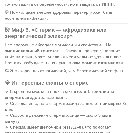
только защита от беременности, но и
защита от ИППП
.
💬 Помни: даже внешне здоровый партнёр может быть
носителем инфекции.
🌺 Миф 5. «Сперма — афродизиак или
энергетический эликсир»
Нет, сперма не обладает магическими свойствами. Но
эмоциональный контекст
— близость, доверие, желание —
действительно может усиливать сексуальное удовольствие.
Поэтому возбуждает не сперма, а
сам момент интимности
.
💞 Это скорее психологический, чем биохимический эффект.
💎 Интересные факты о сперме
🔹 В среднем мужчина производит
около 1 триллиона
сперматозоидов
за всю жизнь.
🔹 Созревание одного сперматозоида занимает
примерно 72
дня
.
🔹 Скорость движения сперматозоида — около
3 мм в
минуту
.
🔹 Сперма имеет
щелочной pH (7,2–8)
, что помогает