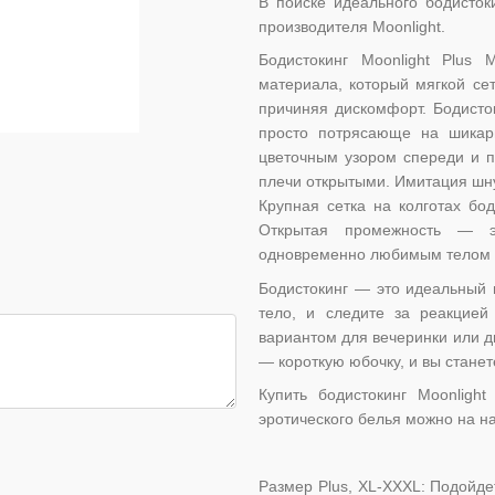
В поиске идеального бодисто
производителя Moonlight.
Бодистокинг Moonlight Plus
материала, который мягкой се
причиняя дискомфорт. Бодисто
просто потрясающе на шикар
цветочным узором спереди и п
плечи открытыми. Имитация шну
Крупная сетка на колготах бод
Открытая промежность — эт
одновременно любимым телом и
Бодистокинг — это идеальный 
тело, и следите за реакцией
вариантом для вечеринки или ди
— короткую юбочку, и вы стане
Купить бодистокинг Moonligh
эротического белья можно на н
Размер Plus, XL-XXXL: Подойдет