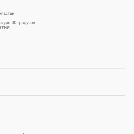
эластан.
атуре 30 градусов.
нтия