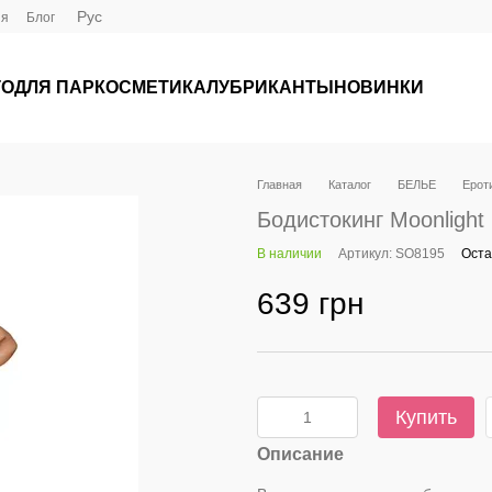
Рус
ия
Блог
ГО
ДЛЯ ПАР
КОСМЕТИКА
ЛУБРИКАНТЫ
НОВИНКИ
Главная
Каталог
БЕЛЬЕ
Ероти
Бодистокинг Moonlight
В наличии
Артикул: SO8195
Оста
639 грн
Купить
Описание