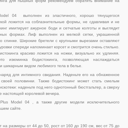
кинга для пышных форм рекомендуем обратить внимание на
 Model 04 выполнен из эластичного, хорошо тянущегося
ткой ложится на соблазнительные формы, не сдавливая и не
кинг имитирует ажурное боди и сетчатые колготы и выглядит
ных формах. Лиф выполнен из мелкой сетки, украшенной
о спинке. Широкие бретели с крупными вырезами оставляют
ровки спереди напоминает корсет и смотрится очень стильно.
истокинга красиво ложится на ножки, визуально их удлиняя.
о изюминка бодистокинга, позволяющая наслаждаться
 шикарным видом любимого тела в белье.
наряд для интимного свидания. Наденьте его на обнаженное
 своей половинки. Также бодистокинг может стать смелым
скотеки: наденьте под него однотонный бюстгальтер, а сверху
те настоящей королевой вечера.
t Plus Model 04 , а также другие модели исключительного
ашем сайте.
 на размеры от 44 до 50, рост от 160 до 190 см, вес от 75 до