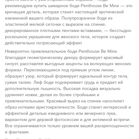
рекомендуем купить шикарное боди Penthouse Be Mine — это
кричащая деталь, которая станет настоящей эротической
изюминкой вашего образа. Полупрозрачное боди из
эластичной мелкой сеточки с вырезом на спинке,
декорированное плотными лентами-вставками, — бесстыдно
роскошное украшение для женского тела, которое создает
действительно потрясающий эффект.
Невероятно привлекательное боди Penthouse Be Mine
благодаря геометрическому декору формирует красивый
силуэт, расставляя выгодные акценты на волнующих женских
формах. Пересекающиеся под прямым углом линии,
образуют узор, который формирует идеальный контур тела,
сужая талию. Лиф боди подчеркивает грудь и придает ей
дополнительную пышность. Высокая посадка визуально
удлиняет ножки, делая их более стройными и
привлекательными. Красивый вырез на спинке наполняет
образ нотками аристократичности. Боди станет интересной и
эффектной деталью ежедневного или вечернего лука,
вариантом для дерзкой фотосессии и для интимной встречи.
Все ограничивается только уровнем вашей раскрепощенности
и фантазии.